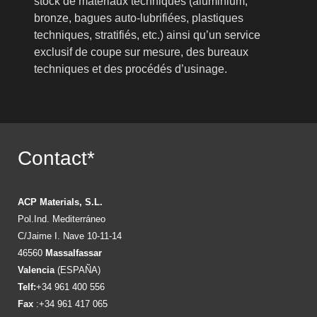
stock de matériaux techniques (aluminium,
bronze, bagues auto-lubrifiées, plastiques
techniques, stratifiés, etc.) ainsi qu’un service
exclusif de coupe sur mesure, des bureaux
techniques et des procédés d’usinage.
Contact*
ACP Materials, S.L.
Pol.Ind. Mediterráneo
C/Jaime I. Nave 10-11-14
46560
Massalfassar
Valencia
(ESPAÑA)
Telf:
+34 961 400 556
Fax
:+34 961 417 065