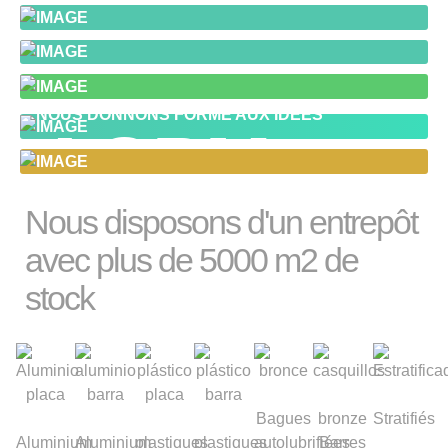
NOUS DONNONS FORME AUX IDÉES
ACPM
Nous disposons d'un entrepôt
avec plus de 5000 m2 de
stock
Bagues
bronze
Stratifiés
Aluminium
Aluminium
plastiques
plastiques
autolubrifiées
Barres