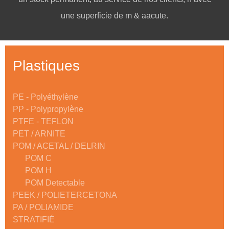
une superficie de m & aacute.
Plastiques
PE - Polyéthylène
PP - Polypropylène
PTFE - TEFLON
PET / ARNITE
POM / ACETAL / DELRIN
POM C
POM H
POM Detectable
PEEK / POLIETERCETONA
PA / POLIAMIDE
STRATIFIÉ