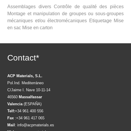
Assemblages divers Contrôle de qualité des pièces
Montage et manipulation de groupes ou sous-groupes
mécaniques et/ou électromécaniques Etiquetage Mise
en sac Mise en carton
Contact*
ACP Materials, S.L.
Pol.Ind. Mediterráneo
C/Jaime I. Nave 10-11-14
46560
Massalfassar
Valencia
(ESPAÑA)
Telf:
+34 961 400 556
Fax
:+34 961 417 065
Mail
:
info@acpmaterials.es