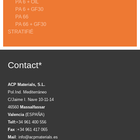
PA 6 + OIL
PA 6 + GF30
PA 66
PA 66 + GF30
STRATIFIÉ
Contact*
ACP Materials, S.L.
Pol.Ind. Mediterráneo
C/Jaime I. Nave 10-11-14
46560
Massalfassar
Valencia
(ESPAÑA)
Telf:
+34 961 400 556
Fax
:+34 961 417 065
Mail
:
info@acpmaterials.es