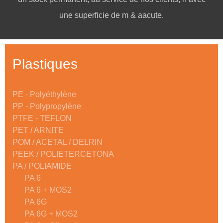
une superficie de m & aacute.
Plastiques
PE - Polyéthylène
PP - Polypropylène
PTFE - TEFLON
PET / ARNITE
POM / ACETAL / DELRIN
PEEK / POLIETERCETONA
PA / POLIAMIDE
PA 6
PA 6 + MOS2
PA 6G
PA 6G + MOS2