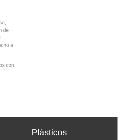
so,
ón de
a
echo a
dos con
Plásticos