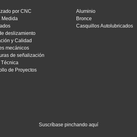
izado por CNC
Aluminio
a Medida
Bronce
ados
Casquillos Autolubricados
de deslizamiento
ación y Calidad
es mecánicos
uras de señalización
a Técnica
ollo de Proyectos
Suscríbase pinchando aquí