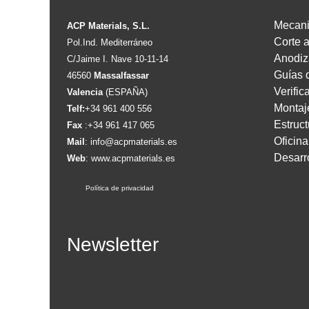
Mecan
ACP Materials, S.L.
Corte 
Pol.Ind. Mediterráneo
Anodiz
C/Jaime I. Nave 10-11-14
Guías 
46560
Massalfassar
Verific
Valencia
(ESPAÑA)
Montaj
Telf:
+34 961 400 556
Estruct
Fax
:+34 961 417 065
Oficin
Mail
:
info@acpmaterials.es
Desarr
Web
:
www.acpmaterials.es
Política de privacidad
Newsletter