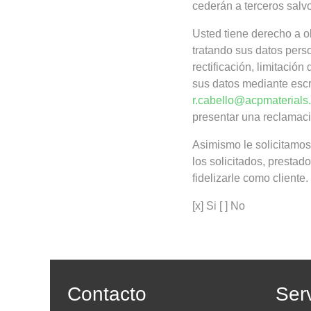
cederán a terceros salvo
Usted tiene derecho a 
tratando sus datos pers
rectificación, limitación
sus datos mediante escri
r.cabello@acpmaterials
presentar una reclamaci
Asimismo le solicitamos
los solicitados, prestad
fidelizarle como cliente.
[x] Si [ ] No
Contacto
Serv