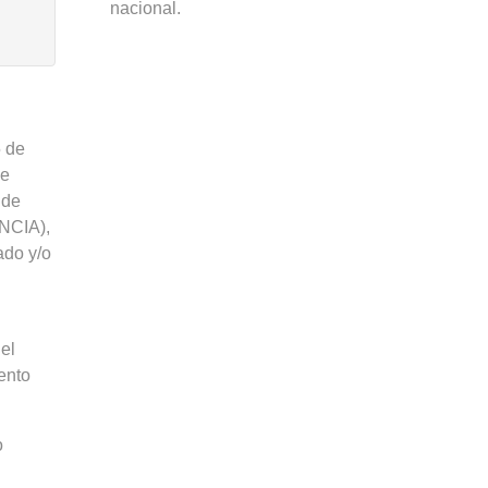
nacional.
5 de
le
 de
NCIA),
ado y/o
 el
ento
o