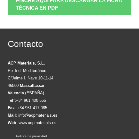
PINCHE AQUÍ PARA DESCARGAR LA FICHA
TÉCNICA EN PDF
Contacto
ACP Materials, S.L.
Pol.Ind. Mediterráneo
C/Jaime I. Nave 10-11-14
46560
Massalfassar
Valencia
(ESPAÑA)
Telf:
+34 961 400 556
Fax
:+34 961 417 065
Mail
:
info@acpmaterials.es
Web
:
www.acpmaterials.es
Política de privacidad