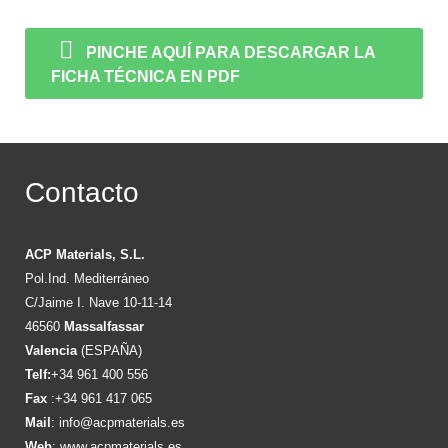
PINCHE AQUÍ PARA DESCARGAR LA
FICHA TÉCNICA EN PDF
Contacto
ACP Materials, S.L.
Pol.Ind. Mediterráneo
C/Jaime I. Nave 10-11-14
46560
Massalfassar
Valencia
(ESPAÑA)
Telf:
+34 961 400 556
Fax
:+34 961 417 065
Mail
:
info@acpmaterials.es
Web
:
www.acpmaterials.es