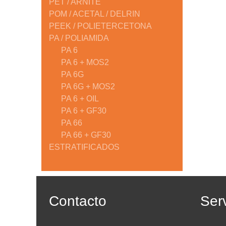
PET / ARNITE
POM / ACETAL / DELRIN
PEEK / POLIETERCETONA
PA / POLIAMIDA
PA 6
PA 6 + MOS2
PA 6G
PA 6G + MOS2
PA 6 + OIL
PA 6 + GF30
PA 66
PA 66 + GF30
ESTRATIFICADOS
Contacto
Serv