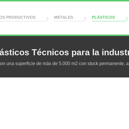
OS PRODUCTIVOS
METALES
PLÁSTICOS
ásticos Técnicos para la indust
 una superficie de más de 5.000 m2 con stock permanente, al s