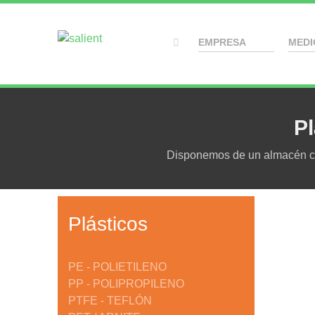
EMPRESA
MEDI
Pl
Disponemos de un almacén con
Plásticos
PE - POLIETILENO
PP - POLIPROPILENO
PTFE - TEFLÓN