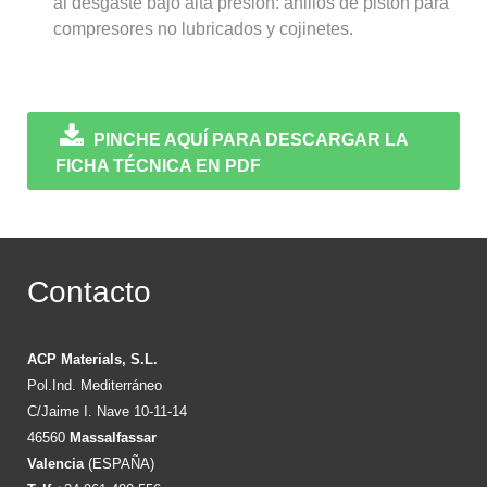
al desgaste bajo alta presión: anillos de pistón para
compresores no lubricados y cojinetes.
PINCHE AQUÍ PARA DESCARGAR LA
FICHA TÉCNICA EN PDF
Contacto
ACP Materials, S.L.
Pol.Ind. Mediterráneo
C/Jaime I. Nave 10-11-14
46560
Massalfassar
Valencia
(ESPAÑA)