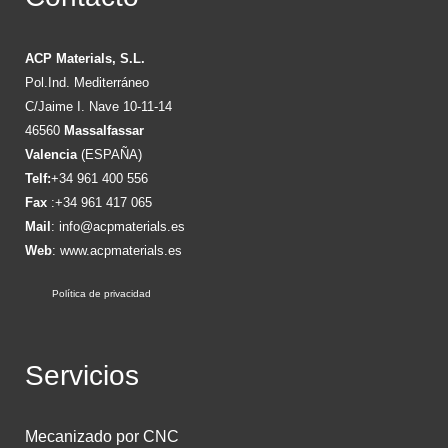
ACP Materials, S.L.
Pol.Ind. Mediterráneo
C/Jaime I. Nave 10-11-14
46560
Massalfassar
Valencia
(ESPAÑA)
Telf:
+34 961 400 556
Fax
:+34 961 417 065
Mail
:
info@acpmaterials.es
Web
:
www.acpmaterials.es
Política de privacidad
Servicios
Mecanizado por CNC