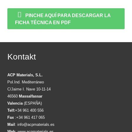
PINCHE AQUÍ PARA DESCARGAR LA
FICHA TÉCNICA EN PDF
Kontakt
ACP Materials, S.L.
Pol.Ind. Mediterráneo
C/Jaime I. Nave 10-11-14
46560
Massalfassar
Valencia
(ESPAÑA)
Telf:
+34 961 400 556
Fax
:+34 961 417 065
Mail
:
info@acpmaterials.es
Web
:
www.acpmaterials.es