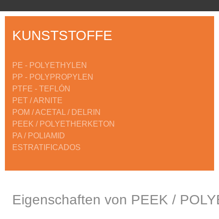
KUNSTSTOFFE
PE - POLYETHYLEN
PP - POLYPROPYLEN
PTFE - TEFLÓN
PET / ARNITE
POM / ACETAL / DELRIN
PEEK / POLYETHERKETON
PA / POLIAMID
ESTRATIFICADOS
Eigenschaften von PEEK / PO