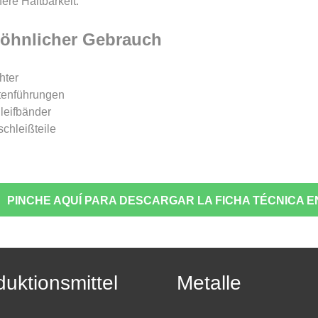
ere Haltbarkeit.
öhnlicher Gebrauch
hter
tenführungen
leifbänder
schleißteile
PINCHE AQUÍ PARA DESCARGAR LA FICHA TÉCNICA E
duktionsmittel
Metalle