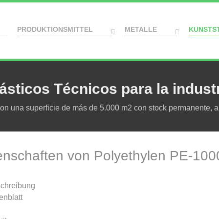
PRODUKTIONSMITTEL
METALLE
KUNSTS
ásticos Técnicos para la indust
 una superficie de más de 5.000 m2 con stock permanente, al s
enschaften von Polyethylen PE-100
chreibung
enblatt