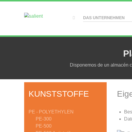
DAS UNTERNEHMEN
Pl
Disponemos de un almacén con
KUNSTSTOFFE
Eig
PE - POLYETHYLEN
Bes
PE-300
Dat
PE-500