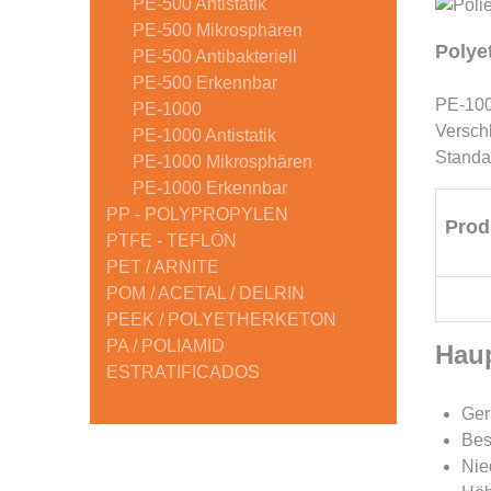
PE-500 Antistatik
PE-500 Mikrosphären
Polye
PE-500 Antibakteriell
PE-500 Erkennbar
PE-1000
PE-1000
Versch
PE-1000 Antistatik
Standa
PE-1000 Mikrosphären
PE-1000 Erkennbar
PP - POLYPROPYLEN
Prod
PTFE - TEFLÓN
PET / ARNITE
POM / ACETAL / DELRIN
PEEK / POLYETHERKETON
PA / POLIAMID
Hau
ESTRATIFICADOS
Ger
Bes
Nie