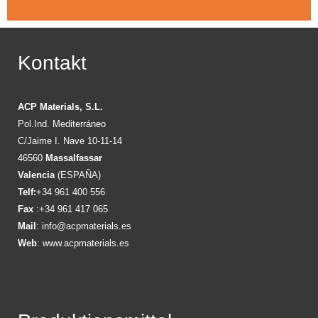
Kontakt
ACP Materials, S.L.
Pol.Ind. Mediterráneo
C/Jaime I. Nave 10-11-14
46560
Massalfassar
Valencia
(ESPAÑA)
Telf:
+34 961 400 556
Fax
:+34 961 417 065
Mail
:
info@acpmaterials.es
Web
:
www.acpmaterials.es