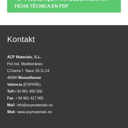
FICHA TÉCNICA EN PDF
Kontakt
ACP Materials, S.L.
Pol.Ind. Mediterráneo
C/Jaime I. Nave 10-11-14
46560
Massalfassar
Valencia
(ESPAÑA)
Telf:
+34 961 400 556
Fax
:+34 961 417 065
Mail
:
info@acpmaterials.es
Web
:
www.acpmaterials.es