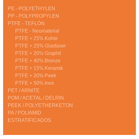
PE - POLYETHYLEN
PP - POLYPROPYLEN
PTFE - TEFLÓN
PTFE - Neumaterial
PTFE + 25% Kohle
PTFE + 25% Glasfaser
PTFE + 20% Graphit
PTFE + 40% Bronze
PTFE + 15% Keramik
PTFE + 20% Peek
PTFE + 50% Inox
PET / ARNITE
POM / ACETAL / DELRIN
PEEK / POLYETHERKETON
PA / POLIAMID
ESTRATIFICADOS