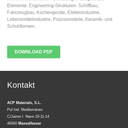
Elemente, Engineering-Strukturen. Schiffbau,
Fahrzeugbau, Küchengeräte, Elektroindustrie,
Lebensmittelindustrie, Präzisionsteile, Keramik- und
Schuhformen.
DOWNLOAD PDF
Kontakt
ACP Materials, S.L.
Pol.Ind. Mediterráneo
C/Jaime I. Nave 10-11-14
46560
Massalfassar